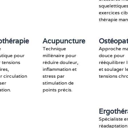
squelettique
exercices cib
thérapie man
thérapie
Acupuncture
Ostéopat
e
Technique
Approche ma
utique pour
millénaire pour
douce pour
 tensions
réduire douleur,
rééquilibrer 
res,
inflammation et
et soulager l
r circulation
stress par
tensions chr
ser
stimulation de
tion.
points précis.
Ergothér
Spécialiste e
réadaptation