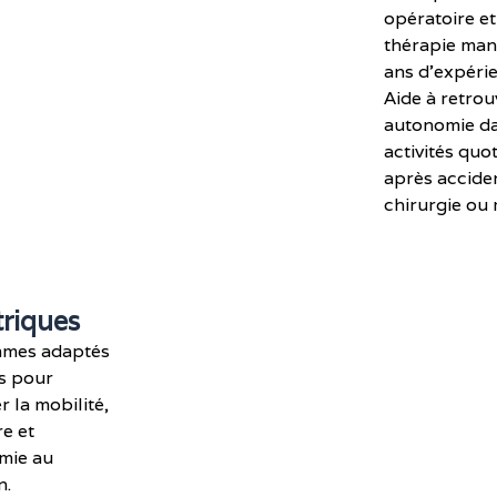
opératoire et
thérapie man
ans d'expérie
Aide à retrou
autonomie d
activités quo
après acciden
chirurgie ou 
triques
mes adaptés
s pour
r la mobilité,
re et
mie au
n.