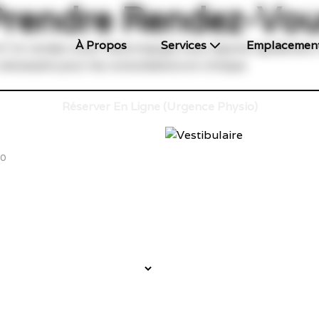
rendre Rendez-Vo
À Propos
Services
Emplacemen
? Un rendez-vous? Notre équipe vous répond rapidement
écessaire pour les consultations en clinique.
Réserver En Ligne (Urgence Physio)